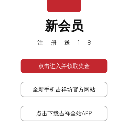
新会员
注册送18
点击进入并领取奖金
全新手机吉祥坊官方网站
点击下载吉祥全站APP