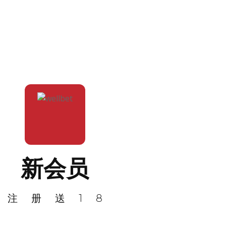
新会员
注册送18