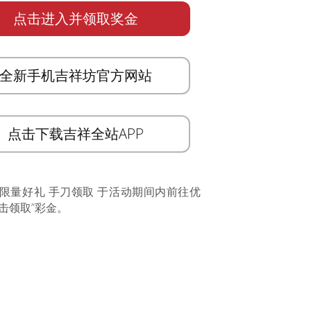
点击进入并领取奖金
全新手机吉祥坊官方网站
点击下载吉祥全站APP
 限量好礼 手刀领取 于活动期间内前往优
击领取”彩金。