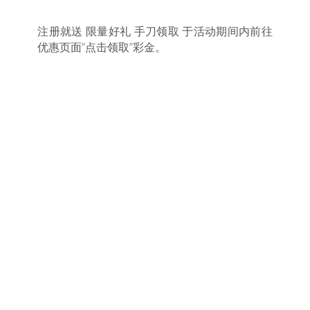
注册就送 限量好礼 手刀领取 于活动期间内前往
优惠页面”点击领取”彩金。