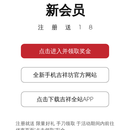
新会员
注册送18
点击进入并领取奖金
全新手机吉祥坊官方网站
点击下载吉祥全站APP
注册就送 限量好礼 手刀领取 于活动期间内前往
优惠页面”点击领取”彩金。