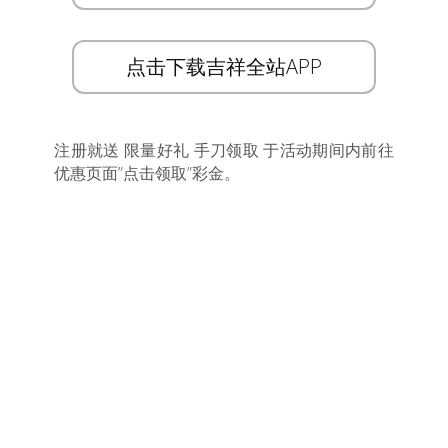
点击下载吉祥全站APP
注册就送 限量好礼 手刀领取 于活动期间内前往
优惠页面”点击领取”彩金。