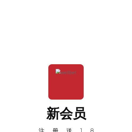
新会员
注册送18