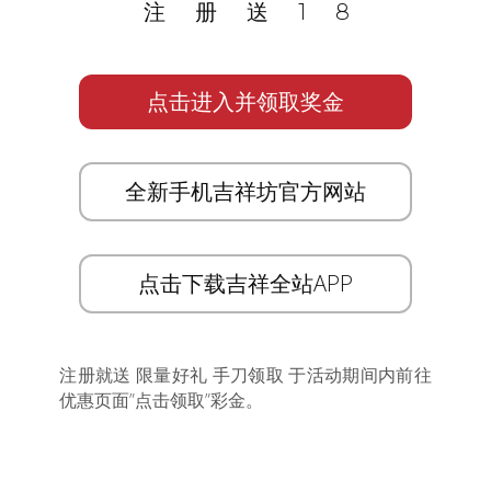
注册送18
点击进入并领取奖金
全新手机吉祥坊官方网站
点击下载吉祥全站APP
注册就送 限量好礼 手刀领取 于活动期间内前往
优惠页面”点击领取”彩金。