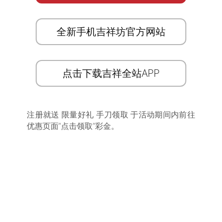
全新手机吉祥坊官方网站
点击下载吉祥全站APP
注册就送 限量好礼 手刀领取 于活动期间内前往
优惠页面”点击领取”彩金。