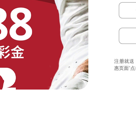
注册就送
惠页面”点