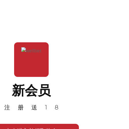
新会员
注册送18