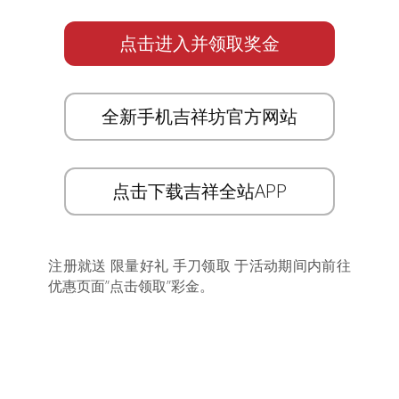
点击进入并领取奖金
全新手机吉祥坊官方网站
点击下载吉祥全站APP
注册就送 限量好礼 手刀领取 于活动期间内前往
优惠页面”点击领取”彩金。