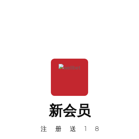
新会员
注册送18