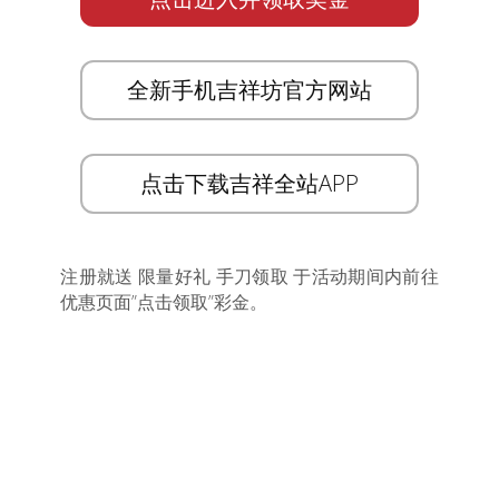
全新手机吉祥坊官方网站
点击下载吉祥全站APP
注册就送 限量好礼 手刀领取 于活动期间内前往
优惠页面”点击领取”彩金。