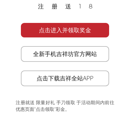
注册送18
点击进入并领取奖金
全新手机吉祥坊官方网站
点击下载吉祥全站APP
注册就送 限量好礼 手刀领取 于活动期间内前往
优惠页面”点击领取”彩金。