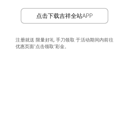
点击下载吉祥全站APP
注册就送 限量好礼 手刀领取 于活动期间内前往
优惠页面”点击领取”彩金。