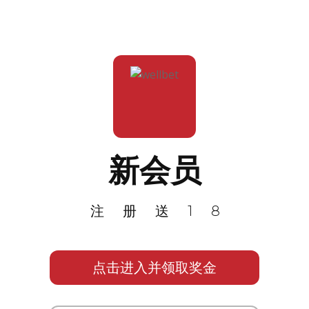
新会员
注册送18
点击进入并领取奖金