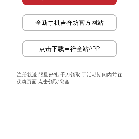
全新手机吉祥坊官方网站
点击下载吉祥全站APP
注册就送 限量好礼 手刀领取 于活动期间内前往
优惠页面”点击领取”彩金。