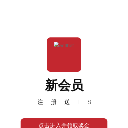
新会员
注册送18
点击进入并领取奖金