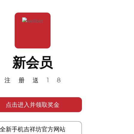
新会员
注册送18
点击进入并领取奖金
全新手机吉祥坊官方网站