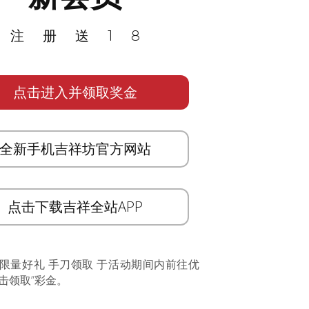
注册送18
点击进入并领取奖金
全新手机吉祥坊官方网站
点击下载吉祥全站APP
 限量好礼 手刀领取 于活动期间内前往优
击领取”彩金。