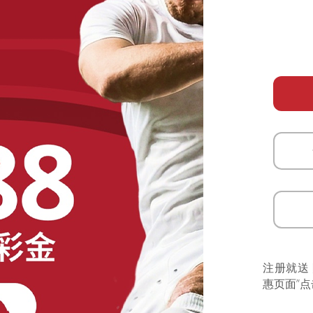
注册就送
惠页面”点