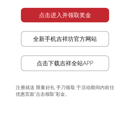
点击进入并领取奖金
全新手机吉祥坊官方网站
点击下载吉祥全站APP
注册就送 限量好礼 手刀领取 于活动期间内前往
优惠页面”点击领取”彩金。