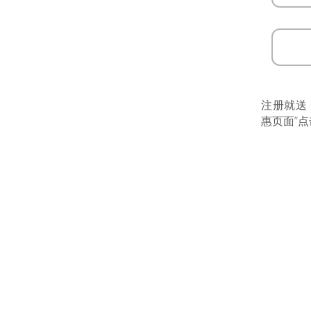
注册就送
惠页面”点