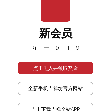
新会员
注册送18
点击进入并领取奖金
全新手机吉祥坊官方网站
点击下载吉祥全站APP