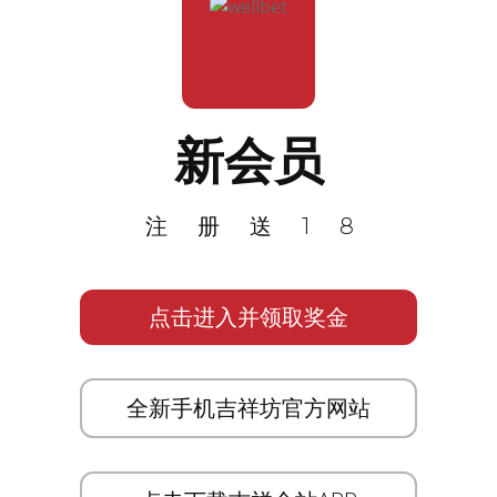
新会员
注册送18
点击进入并领取奖金
全新手机吉祥坊官方网站