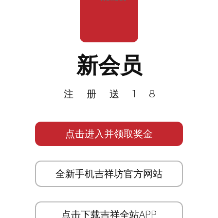
新会员
注册送18
点击进入并领取奖金
全新手机吉祥坊官方网站
点击下载吉祥全站APP