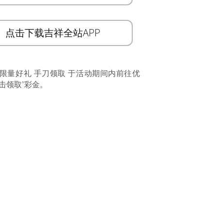
点击下载吉祥全站APP
 限量好礼 手刀领取 于活动期间内前往优
击领取”彩金。