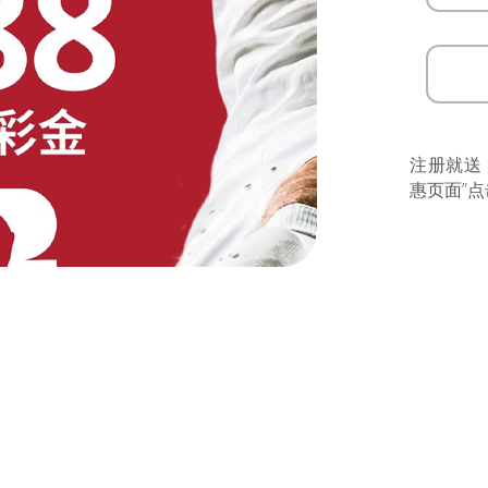
注册就送
惠页面”点