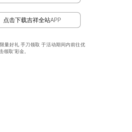
点击下载吉祥全站APP
 限量好礼 手刀领取 于活动期间内前往优
击领取”彩金。