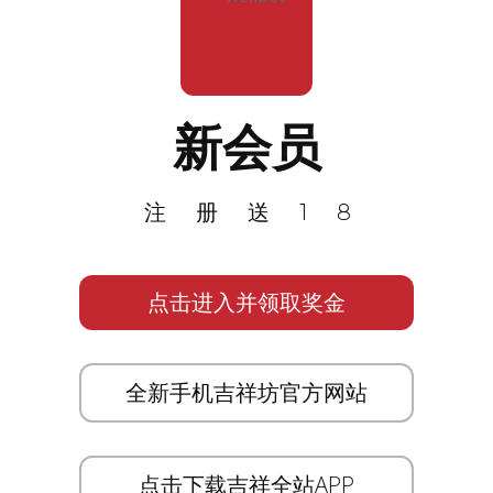
新会员
注册送18
点击进入并领取奖金
全新手机吉祥坊官方网站
点击下载吉祥全站APP