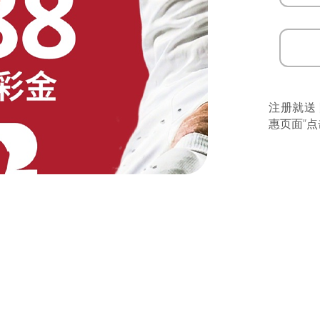
注册就送
惠页面”点