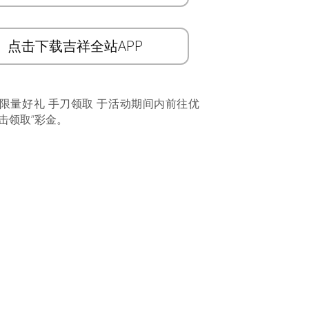
点击下载吉祥全站APP
 限量好礼 手刀领取 于活动期间内前往优
击领取”彩金。