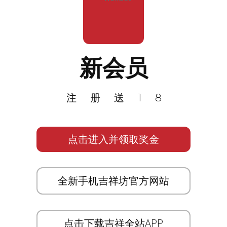
新会员
注册送18
点击进入并领取奖金
全新手机吉祥坊官方网站
点击下载吉祥全站APP