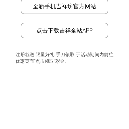
全新手机吉祥坊官方网站
点击下载吉祥全站APP
注册就送 限量好礼 手刀领取 于活动期间内前往
优惠页面”点击领取”彩金。