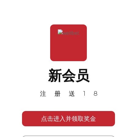
新会员
注册送18
点击进入并领取奖金