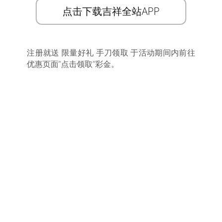
点击下载吉祥全站APP
注册就送 限量好礼 手刀领取 于活动期间内前往
优惠页面”点击领取”彩金。